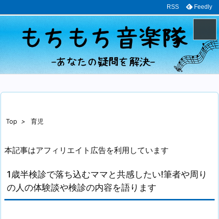
RSS
Feedly
メニュ
サイド
前へ
Top
>
育児
次へ
本記事はアフィリエイト広告を利用しています
検索
1歳半検診で落ち込むママと共感したい!筆者や周り
の人の体験談や検診の内容を語ります