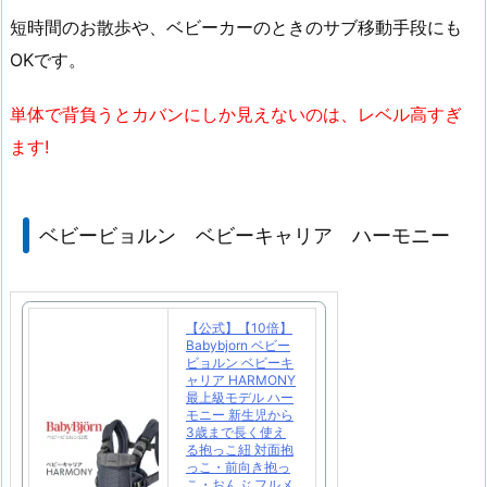
短時間のお散歩や、ベビーカーのときのサブ移動手段にも
OKです。
単体で背負うとカバンにしか見えないのは、レベル高すぎ
ます!
ベビービョルン ベビーキャリア ハーモニー
【公式】【10倍】
Babybjorn ベビー
ビョルン ベビーキ
ャリア HARMONY
最上級モデル ハー
モニー 新生児から
3歳まで長く使え
る抱っこ紐 対面抱
っこ・前向き抱っ
こ・おんぶ フルメ