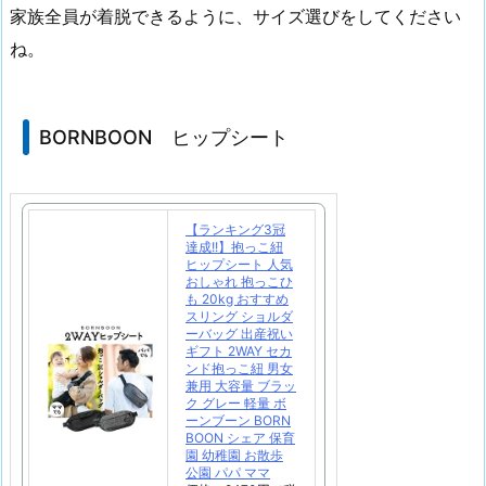
家族全員が着脱できるように、サイズ選びをしてください
ね。
BORNBOON ヒップシート
【ランキング3冠
達成!!】抱っこ紐
ヒップシート 人気
おしゃれ 抱っこひ
も 20kg おすすめ
スリング ショルダ
ーバッグ 出産祝い
ギフト 2WAY セカ
ンド抱っこ紐 男女
兼用 大容量 ブラッ
ク グレー 軽量 ボ
ーンブーン BORN
BOON シェア 保育
園 幼稚園 お散歩
公園 パパ ママ