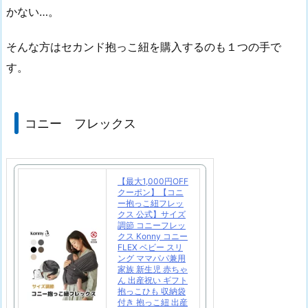
かない…。
そんな方はセカンド抱っこ紐を購入するのも１つの手で
す。
コニー フレックス
【最大1,000円OFF
クーポン】【コニ
ー抱っこ紐フレッ
クス 公式】サイズ
調節 コニーフレッ
クス Konny コニー
FLEX ベビー スリ
ング ママパパ兼用
家族 新生児 赤ちゃ
ん 出産祝い ギフト
抱っこひも 収納袋
付き 抱っこ紐 出産