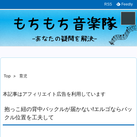
RSS
Feedly
メニュ
サイド
前へ
Top
>
育児
次へ
本記事はアフィリエイト広告を利用しています
検索
抱っこ紐の背中バックルが届かない!エルゴならバッ
クル位置を工夫して