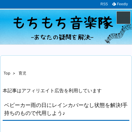
RSS
Feedly
メニュ
サイド
前へ
Top
>
育児
次へ
本記事はアフィリエイト広告を利用しています
検索
ベビーカー雨の日にレインカバーなし状態を解決!手
持ちのもので代用しよう♪