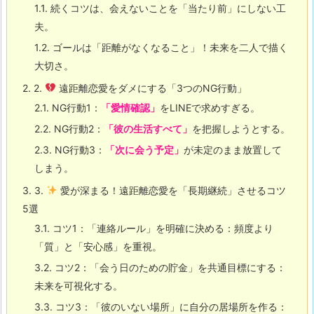
1.1.
続くコツは、会えないことを「当たり前」にしない工
夫。
1.2.
ゴールは「距離がなくなること」！未来を二人で描く
大切さ。
2.
2.
遠距離恋愛をダメにする「3つのNG行動」
2.1.
NG行動1：
「愛情確認」
をLINEで求めすぎる。
2.2.
NG行動2：
「彼の生活すべて」
を把握しようとする。
2.3.
NG行動3：
「次に会う予定」
が未定のまま放置して
しまう。
3.
3.
愛が深まる！遠距離恋愛を「長期継続」させるコツ
5選
3.1.
コツ1：
「連絡ルール」を明確に決める
：頻度より
「質」と「安心感」を重視。
3.2.
コツ2：
「会う日のための貯金」を共通目標にする
：
未来を可視化する。
3.3.
コツ3：
「彼のいない場所」に自分の居場所を作る
：