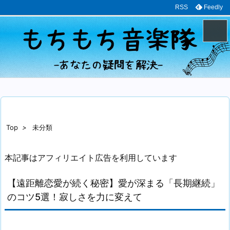
RSS
Feedly
メニュ
サイド
前へ
Top
>
未分類
次へ
本記事はアフィリエイト広告を利用しています
検索
【遠距離恋愛が続く秘密】愛が深まる「長期継続」
のコツ5選！寂しさを力に変えて