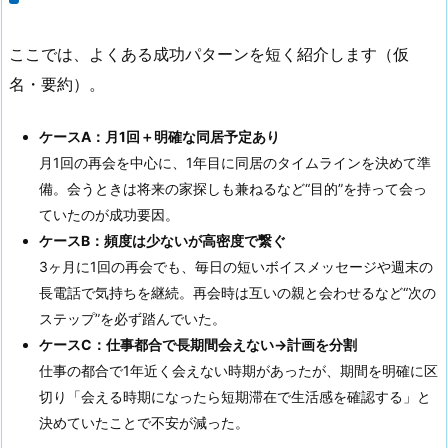
ここでは、よくある成功パターンを短く紹介します（仮
名・要約）。
ケースA：月1回＋明確な同居予定あり
月1回の再会を中心に、1年目に同居のタイムラインを決めて準
備。会うときは将来の家探しも兼ねるなど“目的”を持って会っ
ていたのが成功要因。
ケースB：頻度は少ないが高密度で繋ぐ
3ヶ月に1回の再会でも、毎日の短いボイスメッセージや週末の
長電話で気持ちを継続。再会時は互いの親と会わせるなど“次の
ステップ”を必ず踏んでいた。
ケースC：仕事都合で長期間会えない→計画を分割
仕事の都合で1年近く会えない時期があったが、期間を明確に区
切り「会える時期になったら短期滞在で生活感を確認する」と
決めていたことで不安が減った。