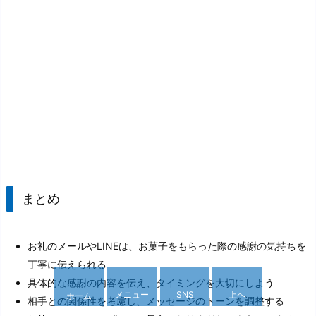
まとめ
お礼のメールやLINEは、お菓子をもらった際の感謝の気持ちを
丁寧に伝えられる
具体的な感謝の内容を伝え、タイミングを大切にしよう
メニュー
SNS
上へ
ホーム
相手との関係性を考慮し、メッセージのトーンを調整する