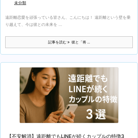
未分類
遠距離恋愛を頑張っている皆さん、こんにちは！ 遠距離という壁を乗
り越えて、今は彼との未来を ...
記事を読む
彼と「将 ...
【不安解消】遠距離でもLINEが続くカップルの特徴3