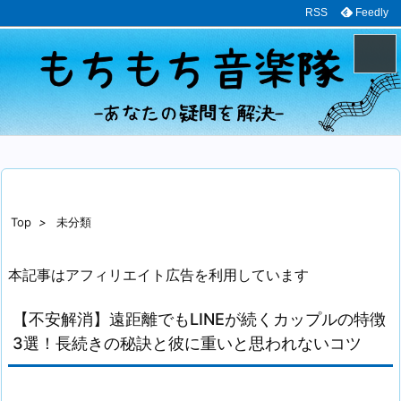
RSS
Feedly
メニュ
サイド
前へ
Top
>
未分類
次へ
本記事はアフィリエイト広告を利用しています
検索
【不安解消】遠距離でもLINEが続くカップルの特徴
3選！長続きの秘訣と彼に重いと思われないコツ