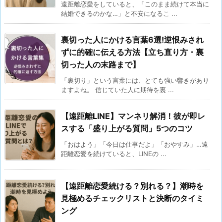
遠距離恋愛をしていると、「このまま続けて本当に
結婚できるのかな…」と不安になるこ ...
裏切った人にかける言葉6選!逆恨みされ
ずに的確に伝える方法【立ち直り方・裏
切った人の末路まで】
「裏切り」という言葉には、とても強い響きがあり
ますよね。 信じていた人に期待を裏 ...
【遠距離LINE】マンネリ解消！彼が即レ
スする「盛り上がる質問」5つのコツ
「おはよう」「今日は仕事だよ」「おやすみ」…遠
距離恋愛を続けていると、LINEの ...
【遠距離恋愛続ける？別れる？】潮時を
見極めるチェックリストと決断のタイミ
ング