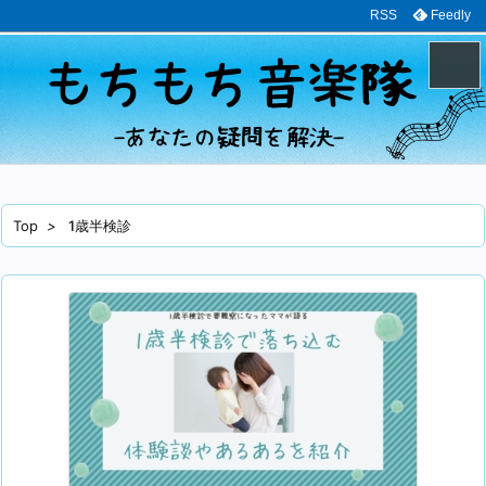
RSS
Feedly
メニュ
サイド
Top
>
1歳半検診
前へ
次へ
検索