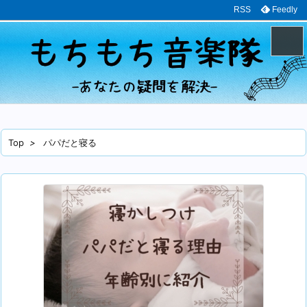
RSS
Feedly
メニュ
サイド
Top
>
パパだと寝る
前へ
次へ
検索