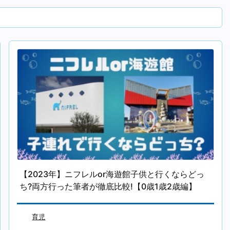
【2023年】ニフレルor海遊館子供と行くならどっ
ち?両方行った筆者が徹底比較!【0歳1歳2歳編】
育児