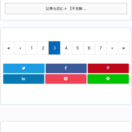
記事を読む
【不安解 ...
«
‹
1
2
3
4
5
6
7
›
»