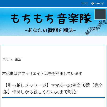
RSS
Feedly
メニュ
サイド
前へ
Top
>
生活
次へ
本記事はアフィリエイト広告を利用しています
検索
【引っ越しメッセージ】ママ友への例文10選【完全
版】仲良しから親しくない人まで対応!