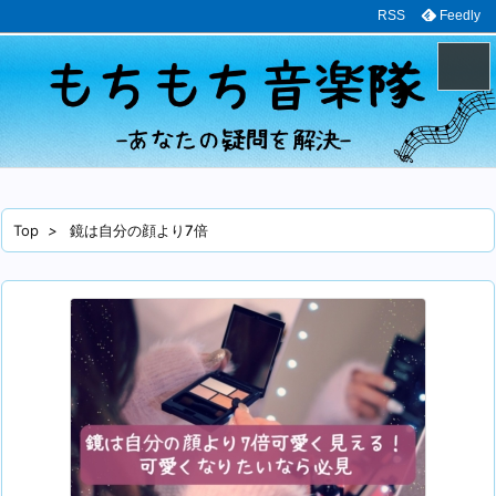
RSS
Feedly
メニュ
サイド
Top
>
鏡は自分の顔より7倍
前へ
次へ
検索