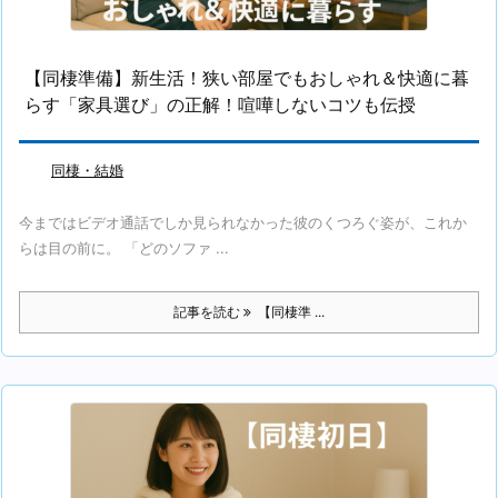
【同棲準備】新生活！狭い部屋でもおしゃれ＆快適に暮
らす「家具選び」の正解！喧嘩しないコツも伝授
同棲・結婚
今まではビデオ通話でしか見られなかった彼のくつろぐ姿が、これか
らは目の前に。 「どのソファ ...
記事を読む
【同棲準 ...